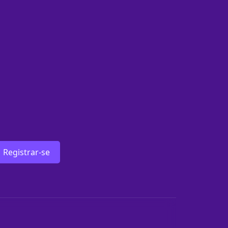
Registrar-se