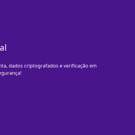
al
ta, dados criptografados e verificação em
egurança!