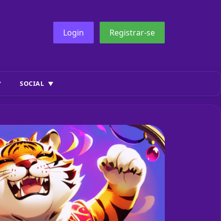
Login
Registrar-se
SOCIAL