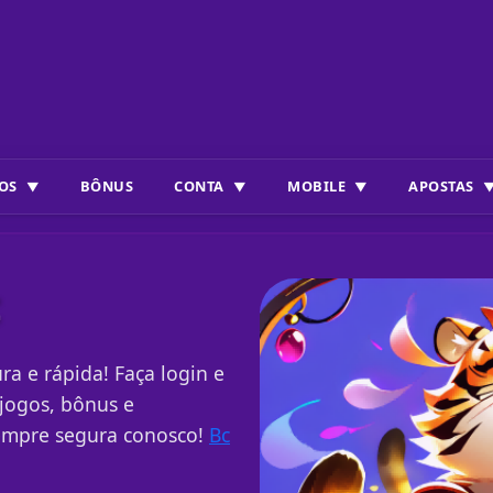
OS
BÔNUS
CONTA
MOBILE
APOSTAS
t
ra e rápida! Faça login e
jogos, bônus e
sempre segura conosco!
Bc