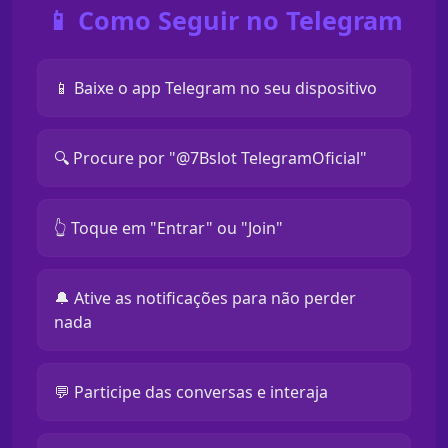
📱 Como Seguir no Telegram
📱 Baixe o app Telegram no seu dispositivo
🔍 Procure por "@7Bslot TelegramOficial"
👆 Toque em "Entrar" ou "Join"
🔔 Ative as notificações para não perder
nada
💬 Participe das conversas e interaja