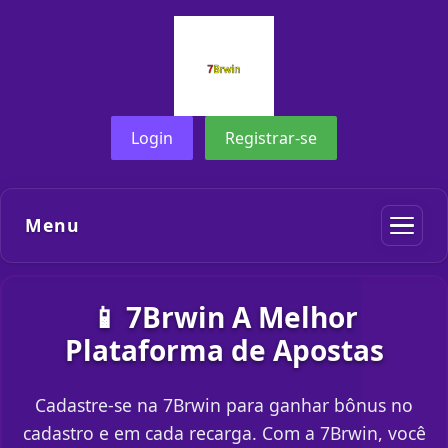
Login
Registrar-se
Menu
📱 7Brwin A Melhor
Plataforma de Apostas
Cadastre-se na 7Brwin para ganhar bônus no
cadastro e em cada recarga. Com a 7Brwin, você