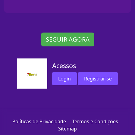
SEGUIR AGORA
Acessos
Login
Registrar-se
Políticas de Privacidade
Termos e Condições
Sitemap