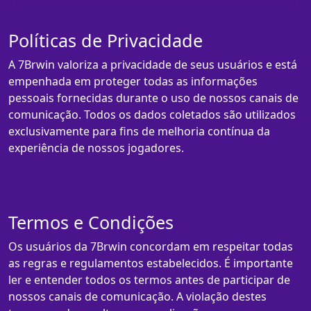
Políticas de Privacidade
A 7Brwin valoriza a privacidade de seus usuários e está
empenhada em proteger todas as informações
pessoais fornecidas durante o uso de nossos canais de
comunicação. Todos os dados coletados são utilizados
exclusivamente para fins de melhoria contínua da
experiência de nossos jogadores.
Termos e Condições
Os usuários da 7Brwin concordam em respeitar todas
as regras e regulamentos estabelecidos. É importante
ler e entender todos os termos antes de participar de
nossos canais de comunicação. A violação destes