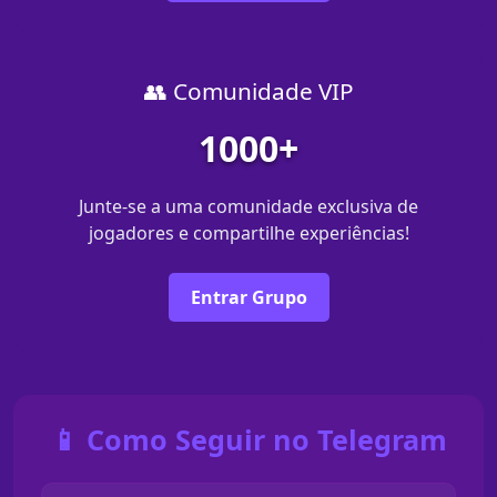
👥 Comunidade VIP
1000+
Junte-se a uma comunidade exclusiva de
jogadores e compartilhe experiências!
Entrar Grupo
📱 Como Seguir no Telegram