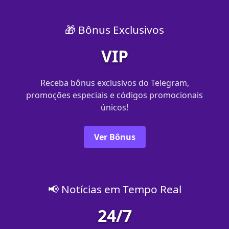
🎁 Bônus Exclusivos
VIP
Receba bônus exclusivos do Telegram,
promoções especiais e códigos promocionais
únicos!
Ver Bônus
📢 Notícias em Tempo Real
24/7