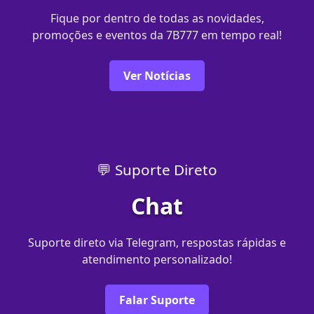
Fique por dentro de todas as novidades,
promoções e eventos da 7B777 em tempo real!
Ver Notícias
💬 Suporte Direto
Chat
Suporte direto via Telegram, respostas rápidas e
atendimento personalizado!
Falar Suporte