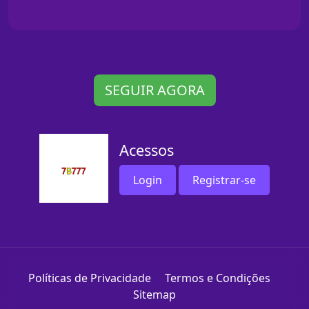
SEGUIR AGORA
Acessos
Login
Registrar-se
Políticas de Privacidade
Termos e Condições
Sitemap