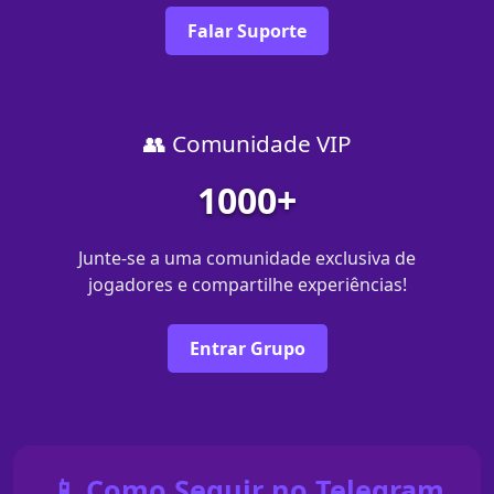
Falar Suporte
👥 Comunidade VIP
1000+
Junte-se a uma comunidade exclusiva de
jogadores e compartilhe experiências!
Entrar Grupo
📱 Como Seguir no Telegram