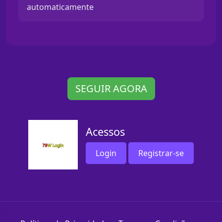
automaticamente
SEGUIR AGORA
Acessos
Login
Registrar-se