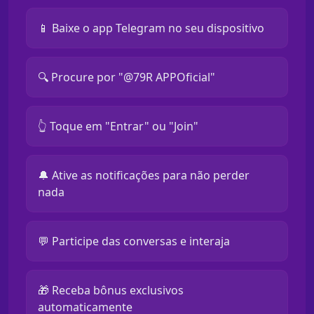
📱 Baixe o app Telegram no seu dispositivo
🔍 Procure por "@79R APPOficial"
👆 Toque em "Entrar" ou "Join"
🔔 Ative as notificações para não perder
nada
💬 Participe das conversas e interaja
🎁 Receba bônus exclusivos
automaticamente