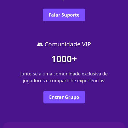
Falar Suporte
👥 Comunidade VIP
1000+
Junte-se a uma comunidade exclusiva de
jogadores e compartilhe experiências!
Entrar Grupo