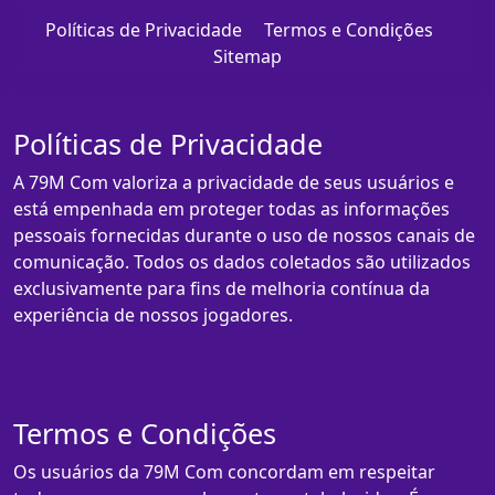
Políticas de Privacidade
Termos e Condições
Sitemap
Políticas de Privacidade
A 79M Com valoriza a privacidade de seus usuários e
está empenhada em proteger todas as informações
pessoais fornecidas durante o uso de nossos canais de
comunicação. Todos os dados coletados são utilizados
exclusivamente para fins de melhoria contínua da
experiência de nossos jogadores.
Termos e Condições
Os usuários da 79M Com concordam em respeitar