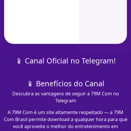
📱 Canal Oficial no Telegram!
📱 Benefícios do Canal
Descubra as vantagens de seguir a 79M Com no
Telegram
A 79M Com é um site altamente respeitado — a 79M
Com Brasil permite download a qualquer hora para que
você aproveite o melhor do entretenimento em