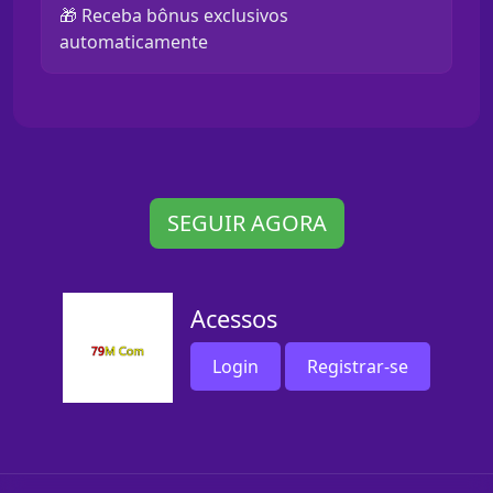
🎁 Receba bônus exclusivos
automaticamente
SEGUIR AGORA
Acessos
Login
Registrar-se