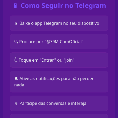
📱 Como Seguir no Telegram
📱 Baixe o app Telegram no seu dispositivo
🔍 Procure por "@79M ComOficial"
👆 Toque em "Entrar" ou "Join"
🔔 Ative as notificações para não perder
nada
💬 Participe das conversas e interaja