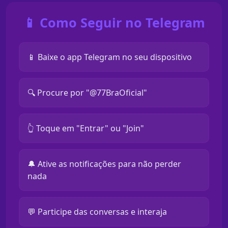
📱 Como Seguir no Telegram
📱 Baixe o app Telegram no seu dispositivo
🔍 Procure por "@77BraOficial"
👆 Toque em "Entrar" ou "Join"
🔔 Ative as notificações para não perder
nada
💬 Participe das conversas e interaja