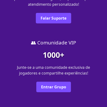
atendimento personalizado!
Falar Suporte
👥 Comunidade VIP
1000+
Junte-se a uma comunidade exclusiva de
jogadores e compartilhe experiências!
Entrar Grupo