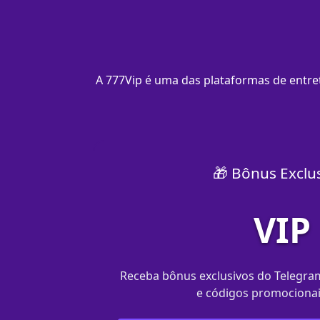
A 777Vip é uma das plataformas de entret
🎁 Bônus Exclu
VIP
Receba bônus exclusivos do Telegra
e códigos promocionai