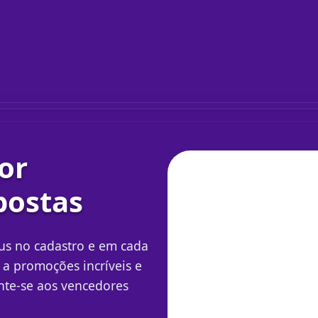
or
postas
us no cadastro e em cada
 a promoções incríveis e
unte-se aos vencedores