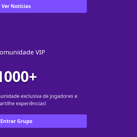
Ver Notícias
Comunidade VIP
1000+
unidade exclusiva de jogadores e
rtilhe experiências!
Entrar Grupo