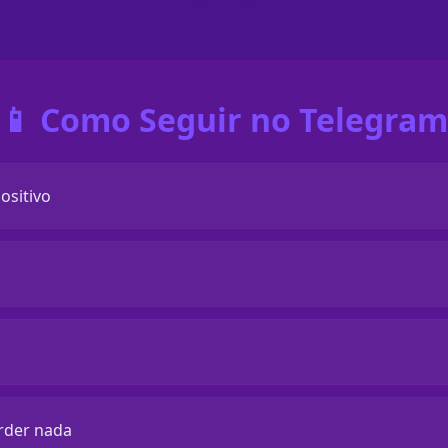
📱 Como Seguir no Telegram
ositivo
erder nada