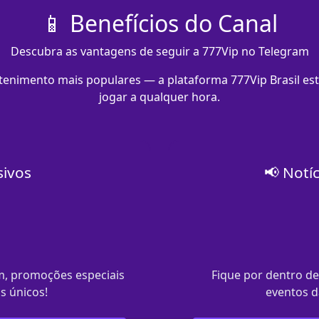
📱 Benefícios do Canal
Descubra as vantagens de seguir a 777Vip no Telegram
enimento mais populares — a plataforma 777Vip Brasil est
jogar a qualquer hora.
sivos
📢 Notí
m, promoções especiais
Fique por dentro d
s únicos!
eventos d