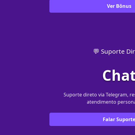
Ver Bônus
💬 Suporte Di
Cha
Suporte direto via Telegram, r
atendimento persona
Falar Suport