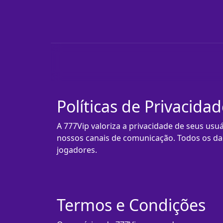
Políticas de Privacida
A 777Vip valoriza a privacidade de seus us
nossos canais de comunicação. Todos os dad
jogadores.
Termos e Condições