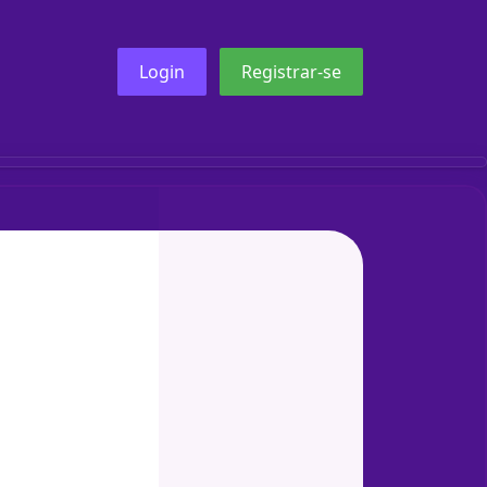
Login
Registrar-se