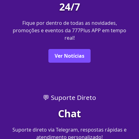
24/7
Fique por dentro de todas as novidades,
promoções e eventos da 777Plus APP em tempo
real!
Ver Notícias
💬 Suporte Direto
Chat
Suporte direto via Telegram, respostas rápidas e
atendimento personalizado!