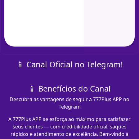
📱 Canal Oficial no Telegram!
📱 Benefícios do Canal
Descubra as vantagens de seguir a 777Plus APP no
Telegram
A 777Plus APP se esforça ao máximo para satisfazer
seus clientes — com credibilidade oficial, saques
rápidos e atendimento de excelência. Bem-vindo à