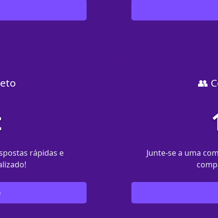
reto
👥 
t
espostas rápidas e
Junte-se a uma com
lizado!
compa
e