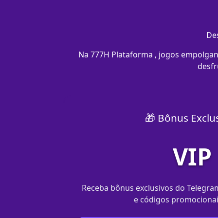
De
Na 777H Plataforma , jogos empolgan
desfr
🎁 Bônus Exclu
VIP
Receba bônus exclusivos do Telegra
e códigos promocionai