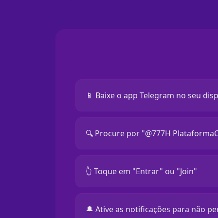
📱 Baixe o app Telegram no seu disp
🔍 Procure por "@777H PlataformaOf
👆 Toque em "Entrar" ou "Join"
🔔 Ative as notificações para não p