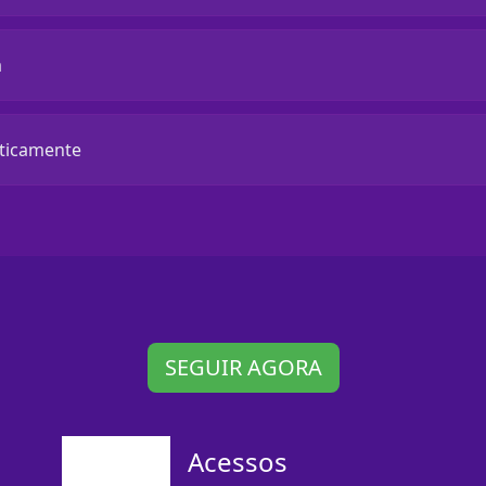
a
aticamente
SEGUIR AGORA
Acessos