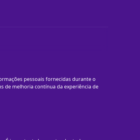
formações pessoais fornecidas durante o
ns de melhoria contínua da experiência de