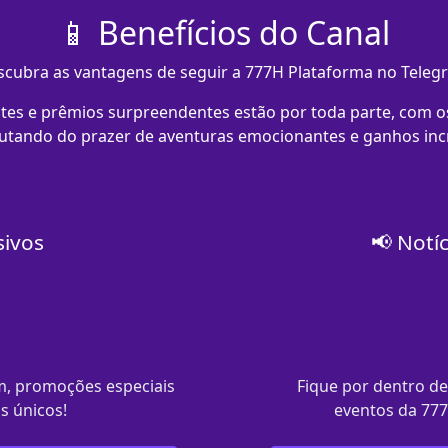
📱 Benefícios do Canal
scubra as vantagens de seguir a 777H Plataforma no Teleg
tes e prêmios surpreendentes estão por toda parte, com os
utando do prazer de aventuras emocionantes e ganhos incr
sivos
📢 Notí
m, promoções especiais
Fique por dentro d
s únicos!
eventos da 77