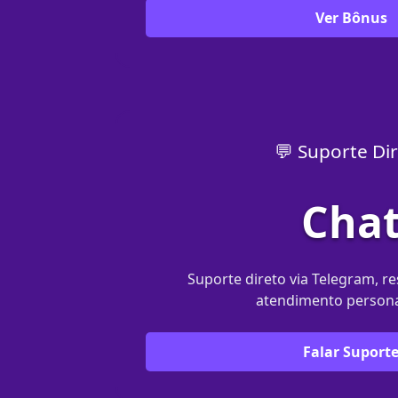
Ver Bônus
💬 Suporte Di
Cha
Suporte direto via Telegram, r
atendimento persona
Falar Suport