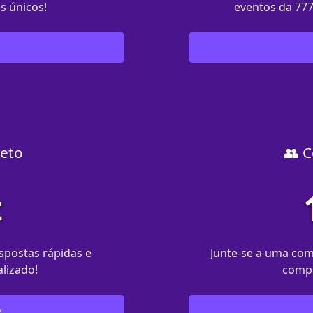
s únicos!
eventos da 77
reto
👥 
t
espostas rápidas e
Junte-se a uma com
lizado!
compa
e