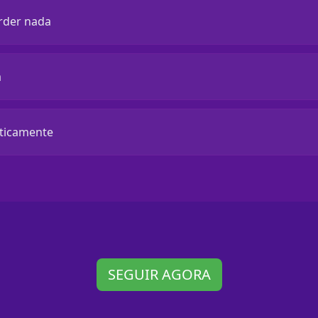
erder nada
a
aticamente
SEGUIR AGORA