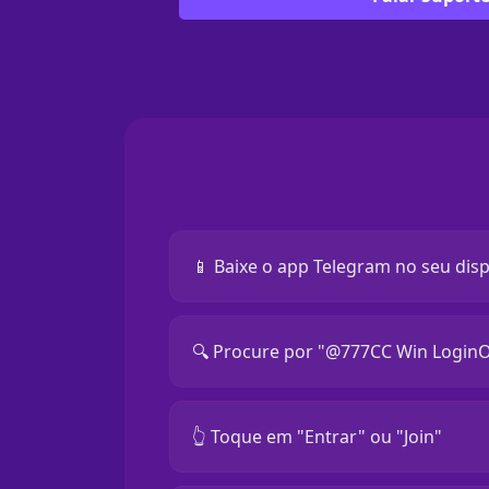
📱 Baixe o app Telegram no seu disp
🔍 Procure por "@777CC Win LoginOf
👆 Toque em "Entrar" ou "Join"