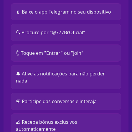
📱 Baixe o app Telegram no seu dispositivo
🔍 Procure por "@777BrOficial"
👆 Toque em "Entrar" ou "Join"
🔔 Ative as notificações para não perder
nada
💬 Participe das conversas e interaja
🎁 Receba bônus exclusivos
automaticamente