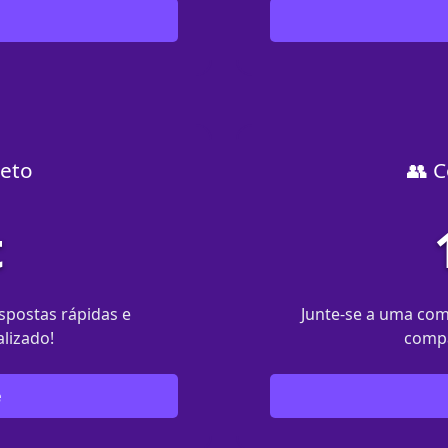
reto
👥 
t
espostas rápidas e
Junte-se a uma com
lizado!
compa
e