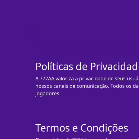
Políticas de Privacida
A 777AA valoriza a privacidade de seus usu
nossos canais de comunicação. Todos os dad
jogadores.
Termos e Condições