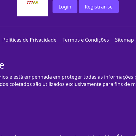
Login
Registrar-se
Políticas de Privacidade
Termos e Condições
Sitemap
de
ários e está empenhada em proteger todas as informações 
os coletados são utilizados exclusivamente para fins de m