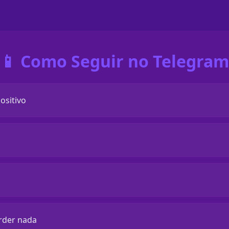
📱 Como Seguir no Telegram
ositivo
erder nada