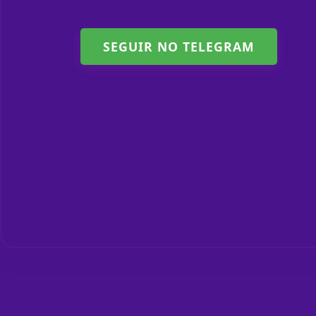
SEGUIR NO TELEGRAM