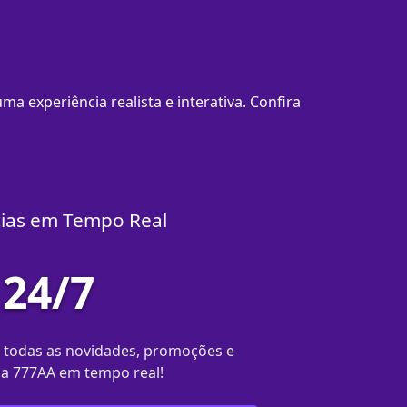
 experiência realista e interativa. Confira
cias em Tempo Real
24/7
e todas as novidades, promoções e
a 777AA em tempo real!