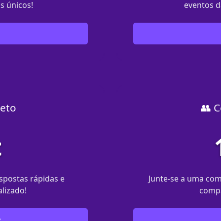
s únicos!
eventos d
reto
👥 
t
espostas rápidas e
Junte-se a uma com
lizado!
compa
e