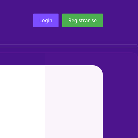
Login
Registrar-se