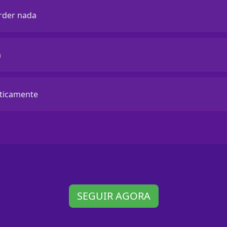
erder nada
a
aticamente
SEGUIR AGORA