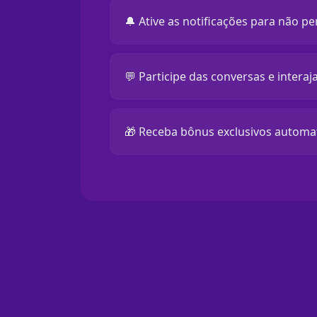
🔔 Ative as notificações para não p
💬 Participe das conversas e interaj
🎁 Receba bônus exclusivos autom