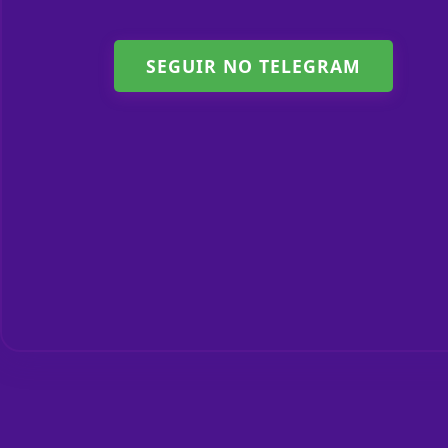
SEGUIR NO TELEGRAM