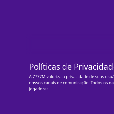
Políticas de Privacida
A 7777M valoriza a privacidade de seus us
nossos canais de comunicação. Todos os dad
jogadores.