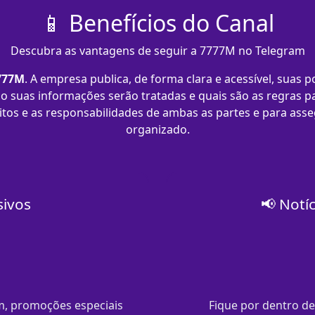
📱 Benefícios do Canal
Descubra as vantagens de seguir a 7777M no Telegram
777M
. A empresa publica, de forma clara e acessível, suas p
suas informações serão tratadas e quais são as regras pa
eitos e as responsabilidades de ambas as partes e para ass
organizado.
sivos
📢 Notí
m, promoções especiais
Fique por dentro d