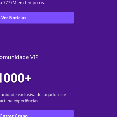
a 7777M em tempo real!
Ver Notícias
Comunidade VIP
1000+
unidade exclusiva de jogadores e
rtilhe experiências!
Entrar Grupo