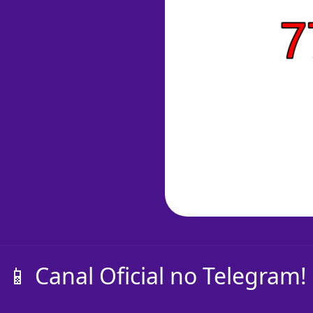
📱 Canal Oficial no Telegram!