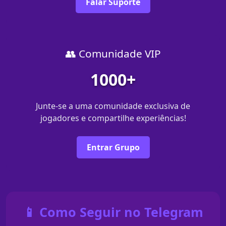
Falar Suporte
👥 Comunidade VIP
1000+
Junte-se a uma comunidade exclusiva de
jogadores e compartilhe experiências!
Entrar Grupo
📱 Como Seguir no Telegram