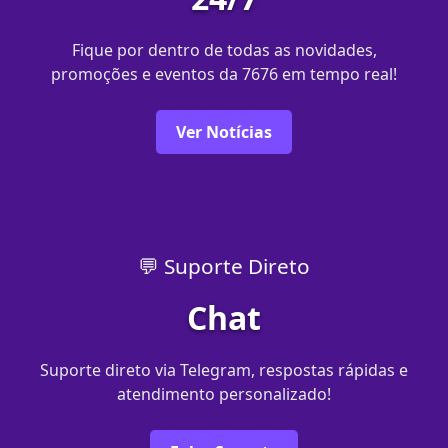
Fique por dentro de todas as novidades,
promoções e eventos da 7676 em tempo real!
Ver Notícias
💬 Suporte Direto
Chat
Suporte direto via Telegram, respostas rápidas e
atendimento personalizado!