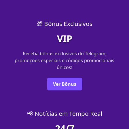
🎁 Bônus Exclusivos
VIP
Receba bônus exclusivos do Telegram,
promoções especiais e códigos promocionais
únicos!
Ver Bônus
📢 Notícias em Tempo Real
24/7