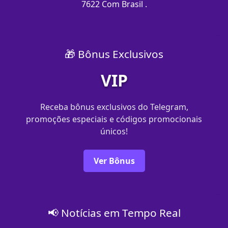
7622 Com Brasil .
🎁 Bônus Exclusivos
VIP
Receba bônus exclusivos do Telegram,
promoções especiais e códigos promocionais
únicos!
Ver Bônus
📢 Notícias em Tempo Real