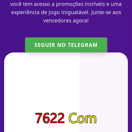
você tem acesso a promoções incríveis e uma
experiência de jogo inigualável. Junte-se aos
vencedores agora!
SEGUIR NO TELEGRAM