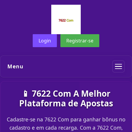
Login
Registrar-se
Menu
📱 7622 Com A Melhor
Plataforma de Apostas
Cadastre-se na 7622 Com para ganhar bônus no
cadastro e em cada recarga. Com a 7622 Com,