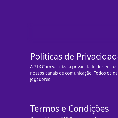
Políticas de Privacida
A 71X Com valoriza a privacidade de seus u
nossos canais de comunicação. Todos os dad
jogadores.
Termos e Condições