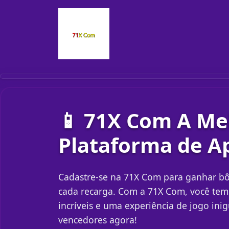
📱 71X Com A Me
Plataforma de A
Cadastre-se na 71X Com para ganhar b
cada recarga. Com a 71X Com, você te
incríveis e uma experiência de jogo inig
vencedores agora!