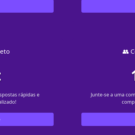
reto
👥 
t
espostas rápidas e
Junte-se a uma com
lizado!
compa
e