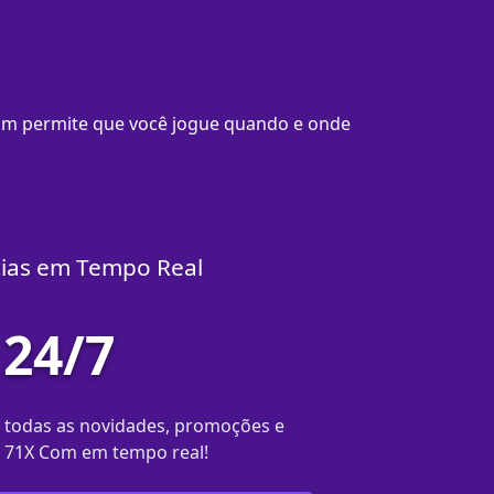
Com permite que você jogue quando e onde
cias em Tempo Real
24/7
e todas as novidades, promoções e
 71X Com em tempo real!