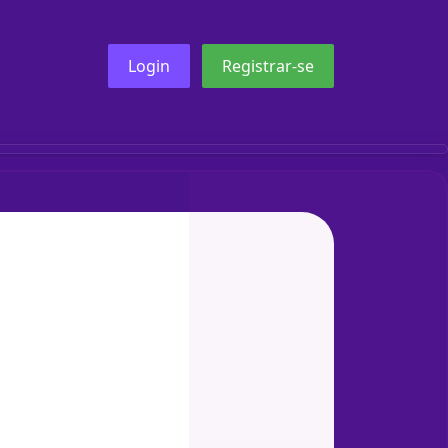
Login
Registrar-se