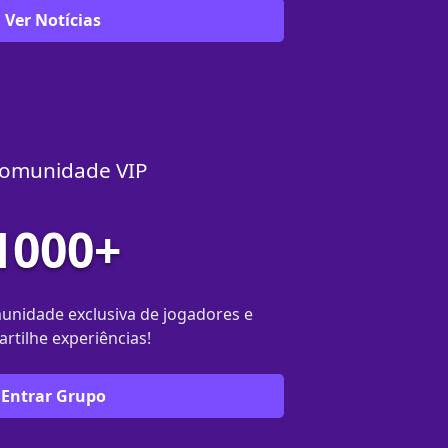
Ver Notícias
Comunidade VIP
1000+
unidade exclusiva de jogadores e
rtilhe experiências!
Entrar Grupo