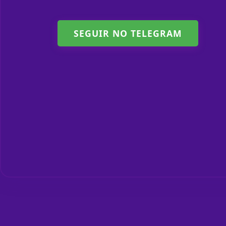
SEGUIR NO TELEGRAM