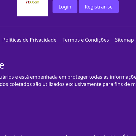
Login
Registrar-se
Políticas de Privacidade
Termos e Condições
Sitemap
de
suários e está empenhada em proteger todas as informaçõe
os coletados são utilizados exclusivamente para fins de m