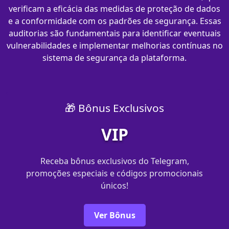
verificam a eficácia das medidas de proteção de dados
e a conformidade com os padrões de segurança. Essas
auditorias são fundamentais para identificar eventuais
vulnerabilidades e implementar melhorias contínuas no
sistema de segurança da plataforma.
🎁 Bônus Exclusivos
VIP
Receba bônus exclusivos do Telegram,
promoções especiais e códigos promocionais
únicos!
Ver Bônus