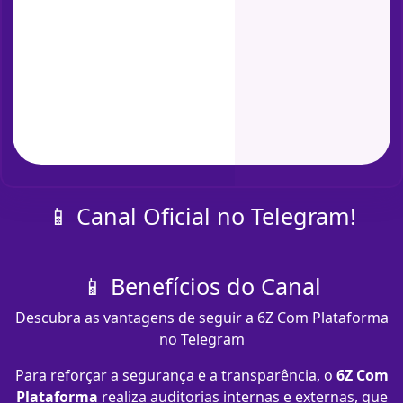
📱 Canal Oficial no Telegram!
📱 Benefícios do Canal
Descubra as vantagens de seguir a 6Z Com Plataforma
no Telegram
Para reforçar a segurança e a transparência, o
6Z Com
Plataforma
realiza auditorias internas e externas, que