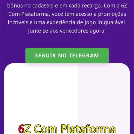
bônus no cadastro e em cada recarga. Com a 6Z
Com Plataforma, você tem acesso a promoções
incríveis e uma experiência de jogo inigualável.
Junte-se aos vencedores agora!
SEGUIR NO TELEGRAM