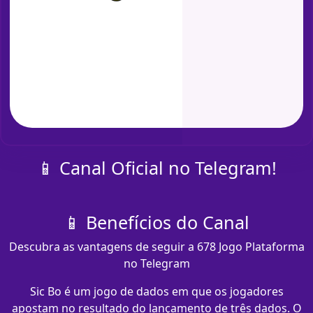
📱 Canal Oficial no Telegram!
📱 Benefícios do Canal
Descubra as vantagens de seguir a 678 Jogo Plataforma
no Telegram
Sic Bo é um jogo de dados em que os jogadores
apostam no resultado do lançamento de três dados. O