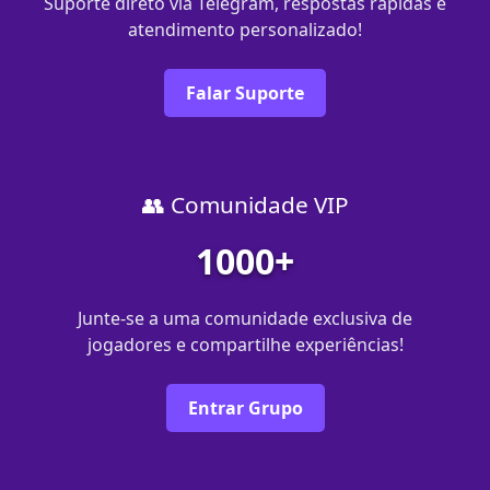
Suporte direto via Telegram, respostas rápidas e
atendimento personalizado!
Falar Suporte
👥 Comunidade VIP
1000+
Junte-se a uma comunidade exclusiva de
jogadores e compartilhe experiências!
Entrar Grupo