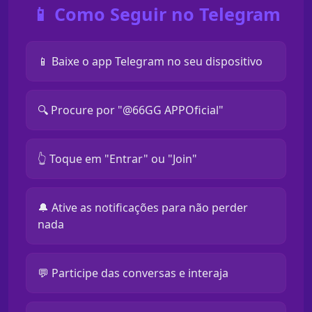
📱 Como Seguir no Telegram
📱 Baixe o app Telegram no seu dispositivo
🔍 Procure por "@66GG APPOficial"
👆 Toque em "Entrar" ou "Join"
🔔 Ative as notificações para não perder
nada
💬 Participe das conversas e interaja