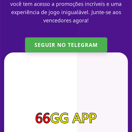
você tem acesso a promoções incríveis e uma
experiência de jogo inigualável. Junte-se aos
vencedores agora!
SEGUIR NO TELEGRAM