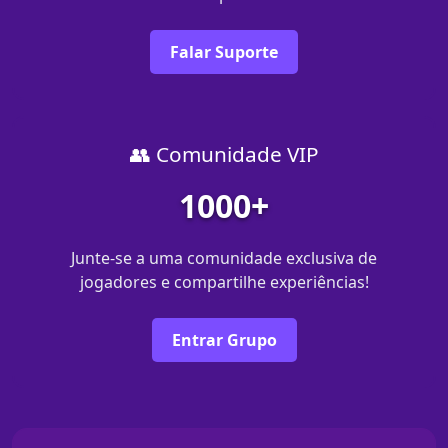
Falar Suporte
👥 Comunidade VIP
1000+
Junte-se a uma comunidade exclusiva de
jogadores e compartilhe experiências!
Entrar Grupo