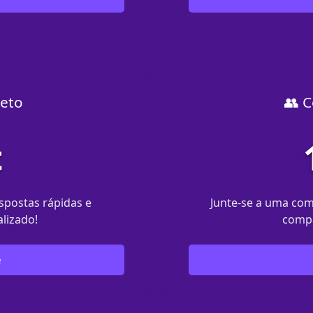
reto
👥 
t
espostas rápidas e
Junte-se a uma com
lizado!
compa
e