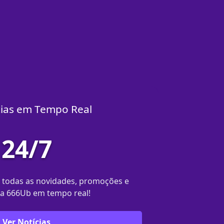
cias em Tempo Real
24/7
e todas as novidades, promoções e
a 666Ub em tempo real!
Ver Notícias