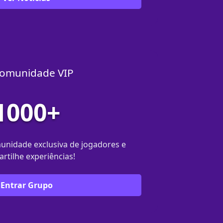
Comunidade VIP
1000+
unidade exclusiva de jogadores e
rtilhe experiências!
Entrar Grupo