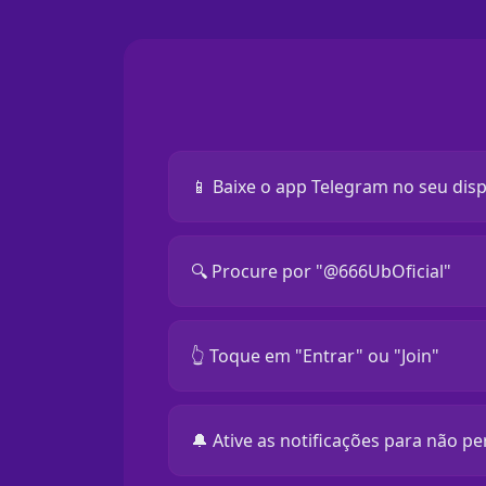
📱 Baixe o app Telegram no seu disp
🔍 Procure por "@666UbOficial"
👆 Toque em "Entrar" ou "Join"
🔔 Ative as notificações para não p