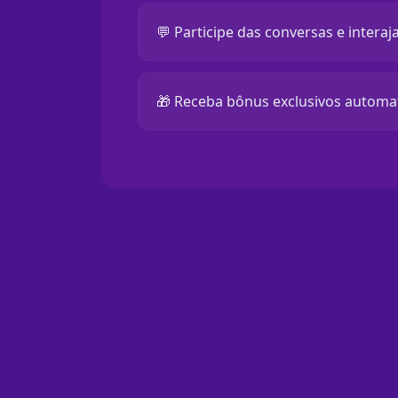
💬 Participe das conversas e interaj
🎁 Receba bônus exclusivos autom