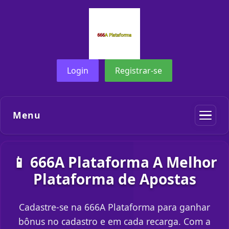
Login
Registrar-se
Menu
📱 666A Plataforma A Melhor
Plataforma de Apostas
Cadastre-se na 666A Plataforma para ganhar
bônus no cadastro e em cada recarga. Com a