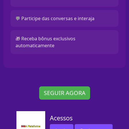
💬 Participe das conversas e interaja
🎁 Receba bônus exclusivos
automaticamente
SEGUIR AGORA
Acessos