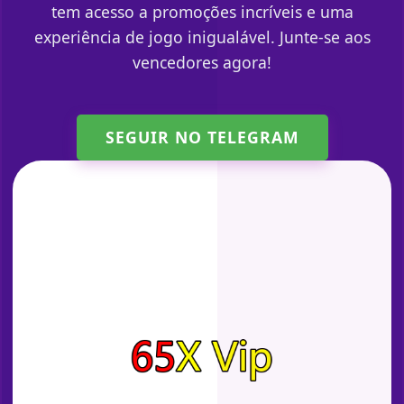
tem acesso a promoções incríveis e uma
experiência de jogo inigualável. Junte-se aos
vencedores agora!
SEGUIR NO TELEGRAM