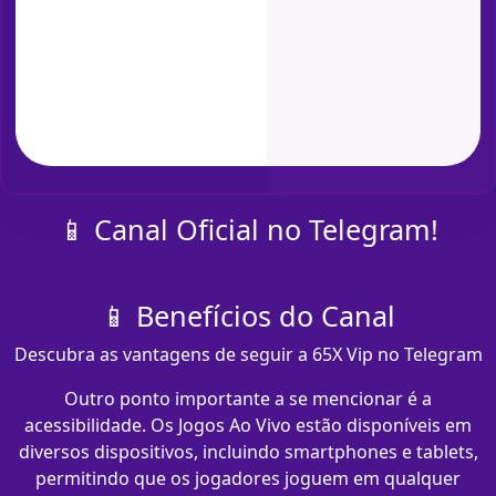
📱 Canal Oficial no Telegram!
📱 Benefícios do Canal
Descubra as vantagens de seguir a 65X Vip no Telegram
Outro ponto importante a se mencionar é a
acessibilidade. Os Jogos Ao Vivo estão disponíveis em
diversos dispositivos, incluindo smartphones e tablets,
permitindo que os jogadores joguem em qualquer