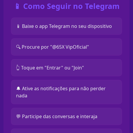
📱 Como Seguir no Telegram
📱 Baixe o app Telegram no seu dispositivo
🔍 Procure por "@65X VipOficial"
👆 Toque em "Entrar" ou "Join"
🔔 Ative as notificações para não perder
nada
💬 Participe das conversas e interaja