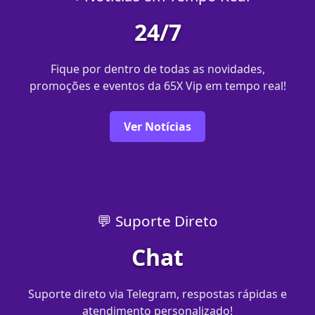
24/7
Fique por dentro de todas as novidades,
promoções e eventos da 65X Vip em tempo real!
Ver Notícias
💬 Suporte Direto
Chat
Suporte direto via Telegram, respostas rápidas e
atendimento personalizado!