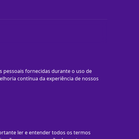
s pessoais fornecidas durante o uso de
elhoria contínua da experiência de nossos
rtante ler e entender todos os termos