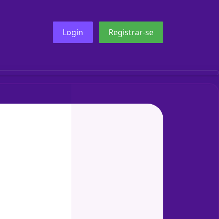
Login
Registrar-se