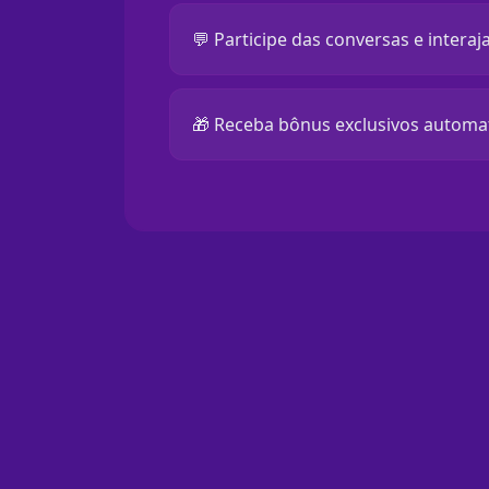
💬 Participe das conversas e interaj
🎁 Receba bônus exclusivos autom