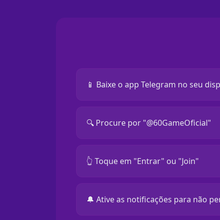
📱 Baixe o app Telegram no seu disp
🔍 Procure por "@60GameOficial"
👆 Toque em "Entrar" ou "Join"
🔔 Ative as notificações para não p