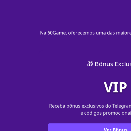
Na 60Game, oferecemos uma das maiores b
🎁 Bônus Exclu
VIP
Receba bônus exclusivos do Telegra
e códigos promocionai
Ver Bônus