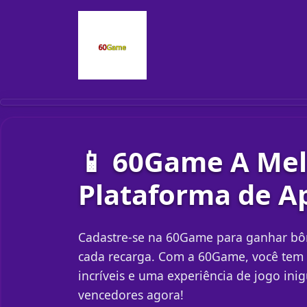
📱 60Game A Me
Plataforma de A
Cadastre-se na 60Game para ganhar bô
cada recarga. Com a 60Game, você tem
incríveis e uma experiência de jogo inig
vencedores agora!