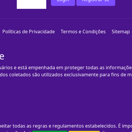
Políticas de Privacidade
Termos e Condições
Sitemap
de
suários e está empenhada em proteger todas as informaçõe
os coletados são utilizados exclusivamente para fins de m
tar todas as regras e regulamentos estabelecidos. É impo