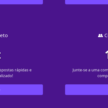
reto
👥 
t
espostas rápidas e
Junte-se a uma com
lizado!
compa
e