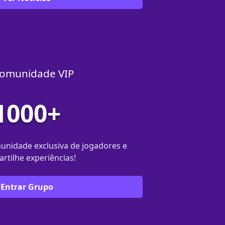
Comunidade VIP
1000+
unidade exclusiva de jogadores e
rtilhe experiências!
Entrar Grupo