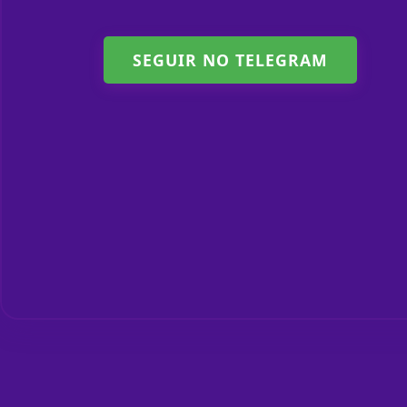
SEGUIR NO TELEGRAM