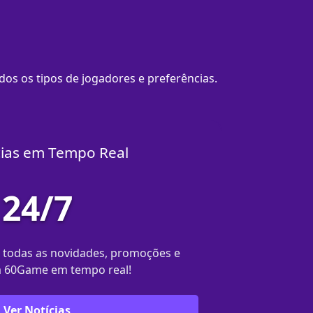
os os tipos de jogadores e preferências.
cias em Tempo Real
24/7
e todas as novidades, promoções e
a 60Game em tempo real!
Ver Notícias