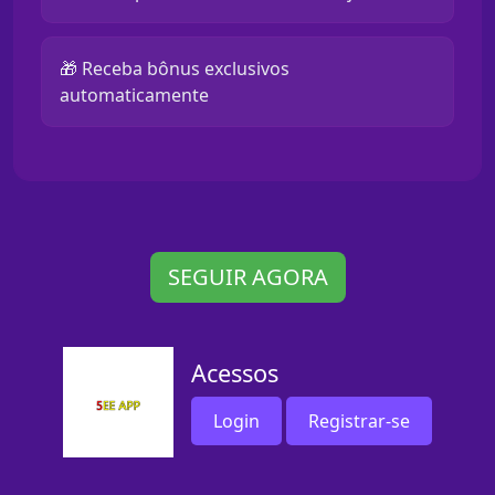
🎁 Receba bônus exclusivos
automaticamente
SEGUIR AGORA
Acessos
Login
Registrar-se