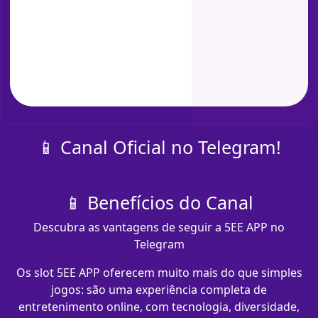
📱 Canal Oficial no Telegram!
📱 Benefícios do Canal
Descubra as vantagens de seguir a 5EE APP no
Telegram
Os slot 5EE APP oferecem muito mais do que simples
jogos: são uma experiência completa de
entretenimento online, com tecnologia, diversidade,