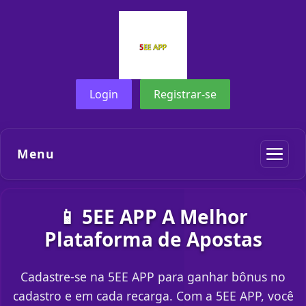
Login
Registrar-se
Menu
📱 5EE APP A Melhor
Plataforma de Apostas
Cadastre-se na 5EE APP para ganhar bônus no
cadastro e em cada recarga. Com a 5EE APP, você