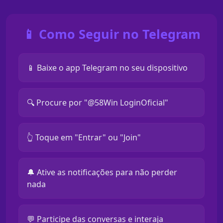
📱 Como Seguir no Telegram
📱 Baixe o app Telegram no seu dispositivo
🔍 Procure por "@58Win LoginOficial"
👆 Toque em "Entrar" ou "Join"
🔔 Ative as notificações para não perder
nada
💬 Participe das conversas e interaja