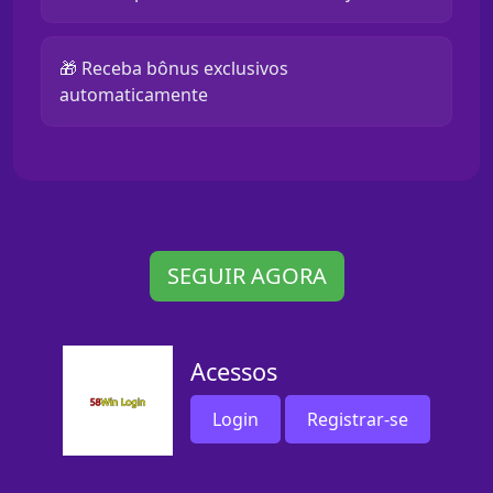
🎁 Receba bônus exclusivos
automaticamente
SEGUIR AGORA
Acessos
Login
Registrar-se