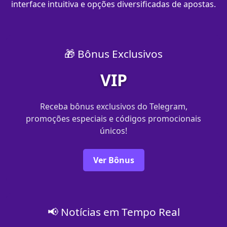
interface intuitiva e opções diversificadas de apostas.
🎁 Bônus Exclusivos
VIP
Receba bônus exclusivos do Telegram,
promoções especiais e códigos promocionais
únicos!
Ver Bônus
📢 Notícias em Tempo Real