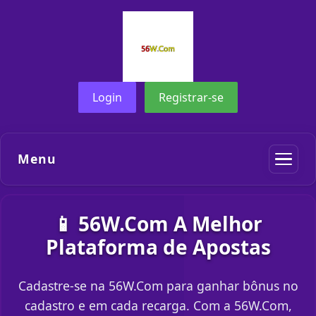
Login
Registrar-se
Menu
📱 56W.Com A Melhor
Plataforma de Apostas
Cadastre-se na 56W.Com para ganhar bônus no
cadastro e em cada recarga. Com a 56W.Com,