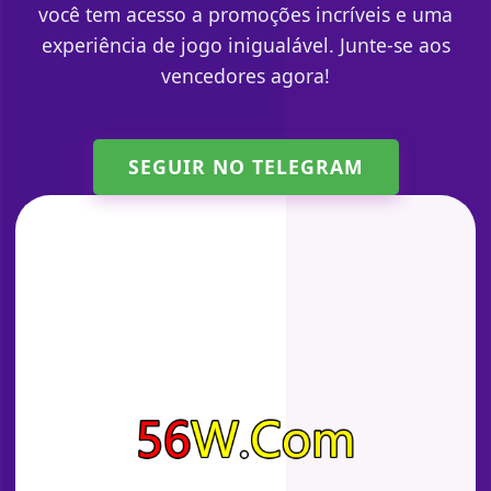
você tem acesso a promoções incríveis e uma
experiência de jogo inigualável. Junte-se aos
vencedores agora!
SEGUIR NO TELEGRAM