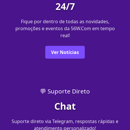
24/7
Fique por dentro de todas as novidades,
promoções e eventos da 56W.Com em tempo
real!
Ver Notícias
💬 Suporte Direto
Chat
Suporte direto via Telegram, respostas rápidas e
atendimento personalizado!