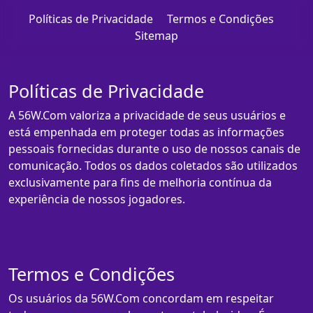
Políticas de Privacidade
Termos e Condições
Sitemap
Políticas de Privacidade
A 56W.Com valoriza a privacidade de seus usuários e
está empenhada em proteger todas as informações
pessoais fornecidas durante o uso de nossos canais de
comunicação. Todos os dados coletados são utilizados
exclusivamente para fins de melhoria contínua da
experiência de nossos jogadores.
Termos e Condições
Os usuários da 56W.Com concordam em respeitar