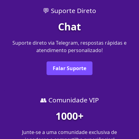
💬 Suporte Direto
Chat
Suporte direto via Telegram, respostas rápidas e
atendimento personalizado!
Falar Suporte
👥 Comunidade VIP
1000+
Junte-se a uma comunidade exclusiva de