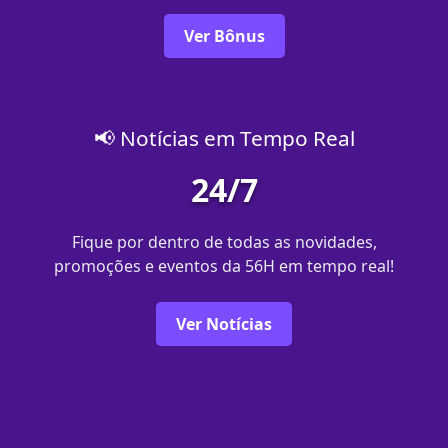
Ver Bônus
📢 Notícias em Tempo Real
24/7
Fique por dentro de todas as novidades,
promoções e eventos da 56H em tempo real!
Ver Notícias