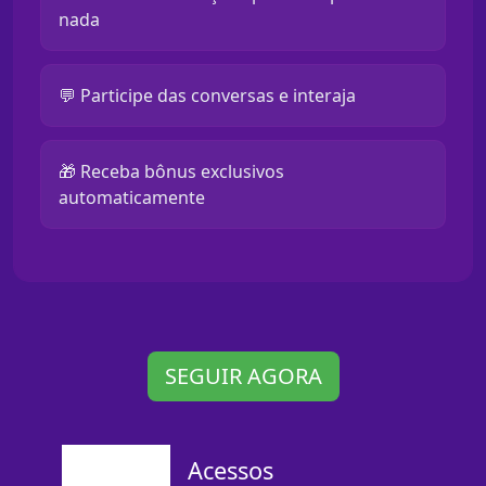
nada
💬 Participe das conversas e interaja
🎁 Receba bônus exclusivos
automaticamente
SEGUIR AGORA
Acessos