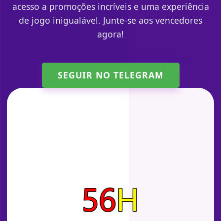
acesso a promoções incríveis e uma experiência
de jogo inigualável. Junte-se aos vencedores
agora!
SEGUIR NO TELEGRAM