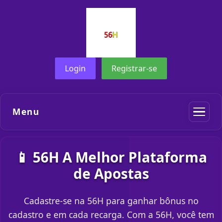
Login
Registrar-se
Menu
📱 56H A Melhor Plataforma
de Apostas
Cadastre-se na 56H para ganhar bônus no
cadastro e em cada recarga. Com a 56H, você tem