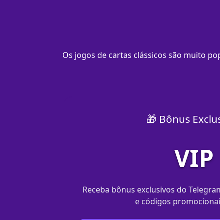
Os jogos de cartas clássicos são muito po
🎁 Bônus Exclu
VIP
Receba bônus exclusivos do Telegra
e códigos promocionai