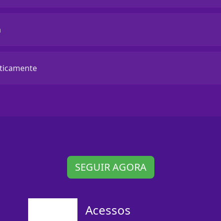
a
aticamente
SEGUIR AGORA
Acessos