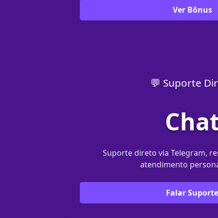
Ver Bônus
💬 Suporte Di
Cha
Suporte direto via Telegram, r
atendimento persona
Falar Suport