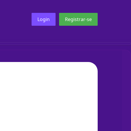
Login
Registrar-se