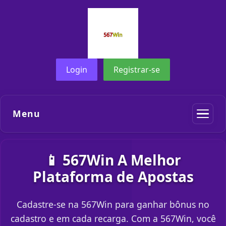
Login
Registrar-se
Menu
📱 567Win A Melhor
Plataforma de Apostas
Cadastre-se na 567Win para ganhar bônus no
cadastro e em cada recarga. Com a 567Win, você