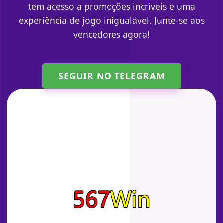
tem acesso a promoções incríveis e uma
experiência de jogo inigualável. Junte-se aos
vencedores agora!
SEGUIR NO TELEGRAM