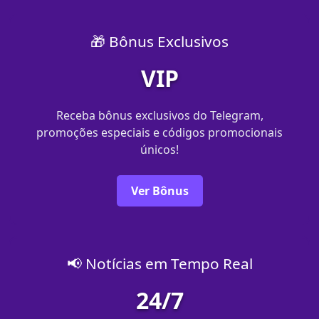
🎁 Bônus Exclusivos
VIP
Receba bônus exclusivos do Telegram,
promoções especiais e códigos promocionais
únicos!
Ver Bônus
📢 Notícias em Tempo Real
24/7