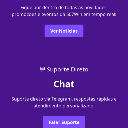
Fique por dentro de todas as novidades,
promoções e eventos da 567Win em tempo real!
Ver Notícias
💬 Suporte Direto
Chat
Suporte direto via Telegram, respostas rápidas e
atendimento personalizado!
Falar Suporte