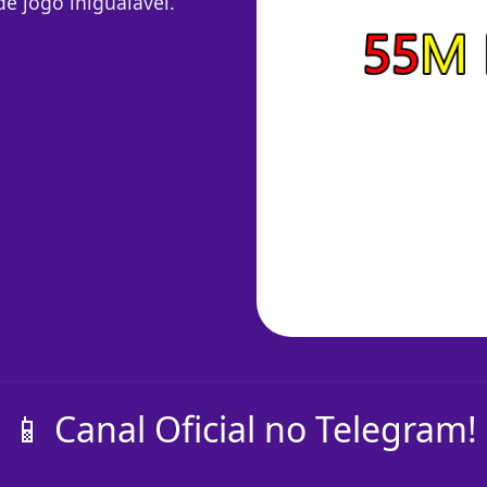
e jogo inigualável.
📱 Canal Oficial no Telegram!