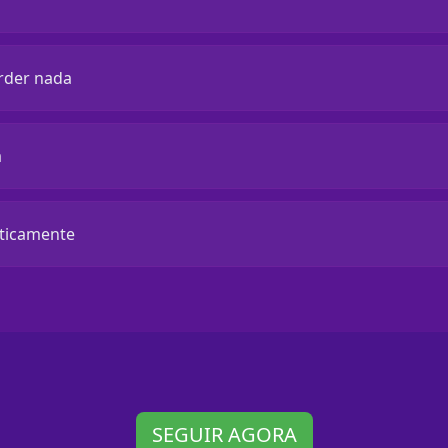
erder nada
a
aticamente
SEGUIR AGORA