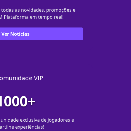
e todas as novidades, promoções e
M Plataforma em tempo real!
Ver Notícias
Comunidade VIP
1000+
unidade exclusiva de jogadores e
rtilhe experiências!