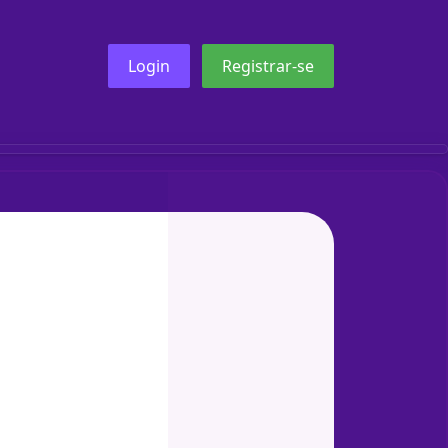
Login
Registrar-se