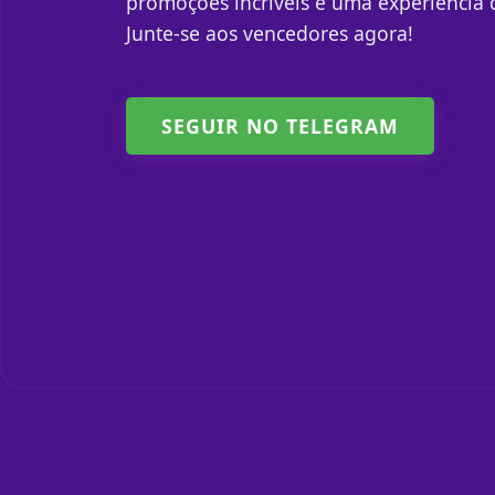
promoções incríveis e uma experiência d
Junte-se aos vencedores agora!
SEGUIR NO TELEGRAM