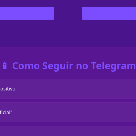
e
📱 Como Seguir no Telegram
ositivo
icial"