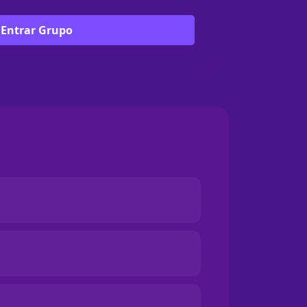
Entrar Grupo