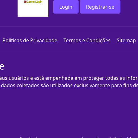
Login
Registrar-se
Políticas de Privacidade
Termos e Condições
Sitemap
de
 seus usuários e está empenhada em proteger todas as info
dados coletados são utilizados exclusivamente para fins d