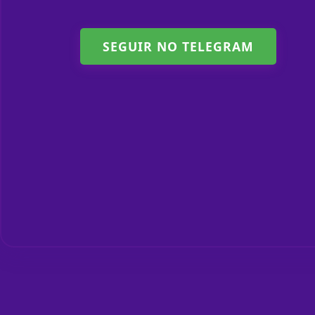
SEGUIR NO TELEGRAM