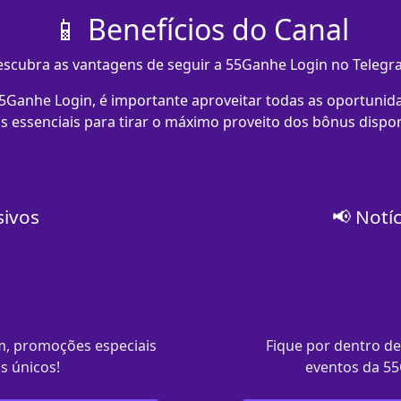
📱 Benefícios do Canal
scubra as vantagens de seguir a 55Ganhe Login no Teleg
5Ganhe Login, é importante aproveitar todas as oportunida
as essenciais para tirar o máximo proveito dos bônus dispo
sivos
📢 Notí
m, promoções especiais
Fique por dentro d
s únicos!
eventos da 55