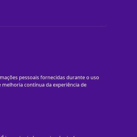
rmações pessoais fornecidas durante o uso
e melhoria contínua da experiência de