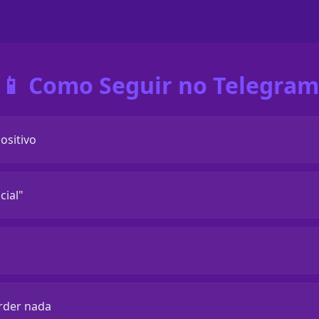
📱 Como Seguir no Telegram
ositivo
cial"
erder nada