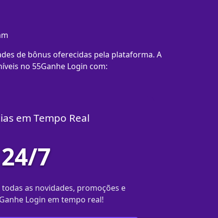
ram
des de bônus oferecidas pela plataforma. A
níveis no 55Ganhe Login com​:
cias em Tempo Real
24/7
e todas as novidades, promoções e
Ganhe Login em tempo real!