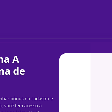
ma A
ma de
anhar bônus no cadastro e
, você tem acesso a