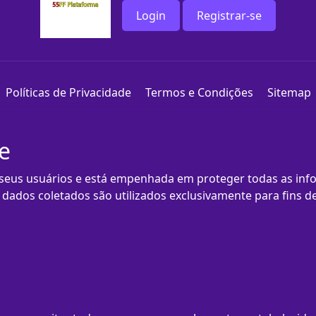
Login
Registrar-se
Políticas de Privacidade
Termos e Condições
Sitemap
de
e seus usuários e está empenhada em proteger todas as in
dados coletados são utilizados exclusivamente para fins d