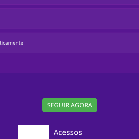
a
aticamente
SEGUIR AGORA
Acessos