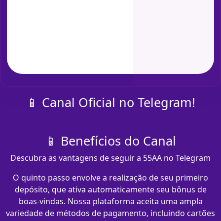
📱 Canal Oficial no Telegram!
📱 Benefícios do Canal
Descubra as vantagens de seguir a 55AA no Telegram
O quinto passo envolve a realização de seu primeiro
depósito, que ativa automaticamente seu bônus de
boas-vindas. Nossa plataforma aceita uma ampla
variedade de métodos de pagamento, incluindo cartões