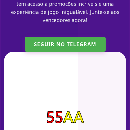
tem acesso a promoções incríveis e uma
experiência de jogo inigualável. Junte-se aos
vencedores agora!
SEGUIR NO TELEGRAM