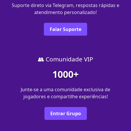
Suporte direto via Telegram, respostas rápidas e
atendimento personalizado!
Falar Suporte
👥 Comunidade VIP
1000+
Junte-se a uma comunidade exclusiva de
jogadores e compartilhe experiências!
Entrar Grupo