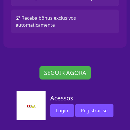
🎁 Receba bônus exclusivos
automaticamente
SEGUIR AGORA
Acessos
Login
Registrar-se