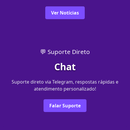
Ver Notícias
💬 Suporte Direto
Chat
Suporte direto via Telegram, respostas rápidas e
atendimento personalizado!
Falar Suporte