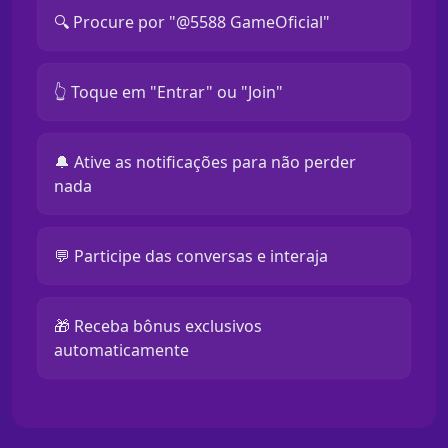
🔍 Procure por "@5588 GameOficial"
👆 Toque em "Entrar" ou "Join"
🔔 Ative as notificações para não perder
nada
💬 Participe das conversas e interaja
🎁 Receba bônus exclusivos
automaticamente