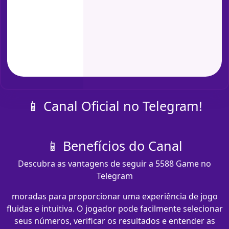
📱 Canal Oficial no Telegram!
📱 Benefícios do Canal
Descubra as vantagens de seguir a 5588 Game no
Telegram
moradas para proporcionar uma experiência de jogo
fluidas e intuitiva. O jogador pode facilmente selecionar
seus números, verificar os resultados e entender as