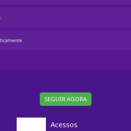
a
aticamente
SEGUIR AGORA
Acessos