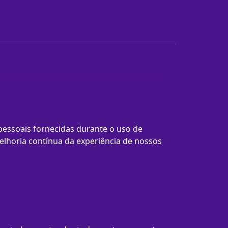
pessoais fornecidas durante o uso de
elhoria contínua da experiência de nossos