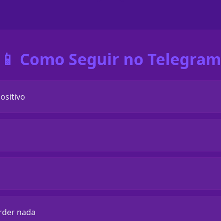
📱 Como Seguir no Telegram
ositivo
erder nada