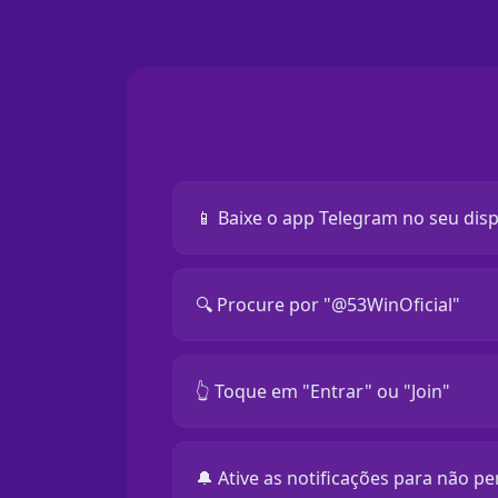
📱 Baixe o app Telegram no seu disp
🔍 Procure por "@53WinOficial"
👆 Toque em "Entrar" ou "Join"
🔔 Ative as notificações para não p