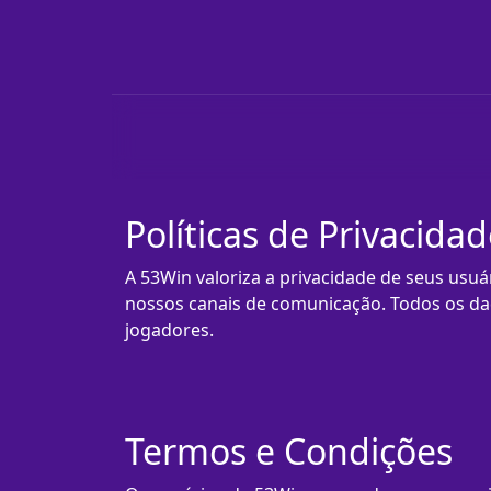
Políticas de Privacida
A 53Win valoriza a privacidade de seus usu
nossos canais de comunicação. Todos os dad
jogadores.
Termos e Condições