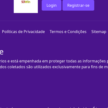
Login
Registrar-se
Políticas de Privacidade
Termos e Condições
Sitemap
de
ários e está empenhada em proteger todas as informações 
os coletados são utilizados exclusivamente para fins de m