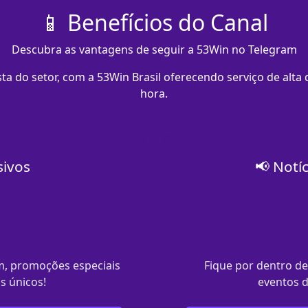
📱 Benefícios do Canal
Descubra as vantagens de seguir a 53Win no Telegram
sta do setor, com a 53Win Brasil oferecendo serviço de alta
hora.
sivos
📢 Notí
m, promoções especiais
Fique por dentro d
s únicos!
eventos d