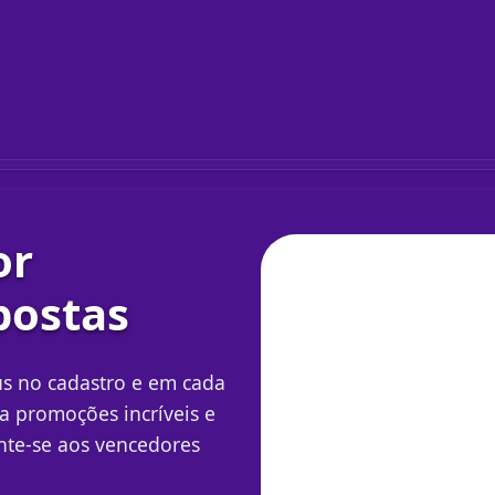
or
postas
s no cadastro e em cada
a promoções incríveis e
unte-se aos vencedores