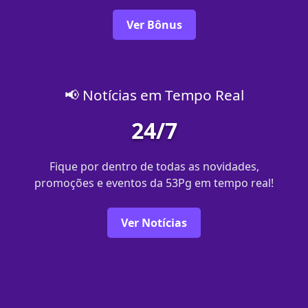
Ver Bônus
📢 Notícias em Tempo Real
24/7
Fique por dentro de todas as novidades,
promoções e eventos da 53Pg em tempo real!
Ver Notícias