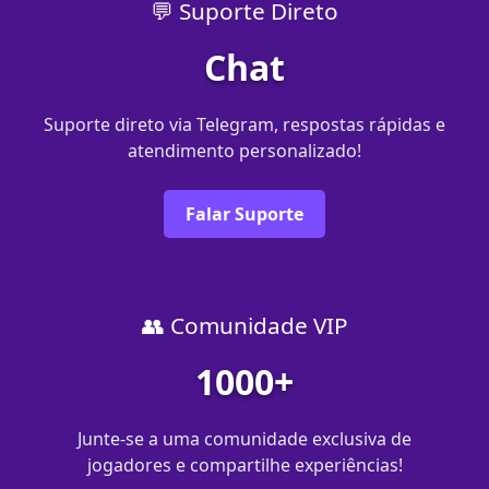
💬 Suporte Direto
Chat
Suporte direto via Telegram, respostas rápidas e
atendimento personalizado!
Falar Suporte
👥 Comunidade VIP
1000+
Junte-se a uma comunidade exclusiva de
jogadores e compartilhe experiências!