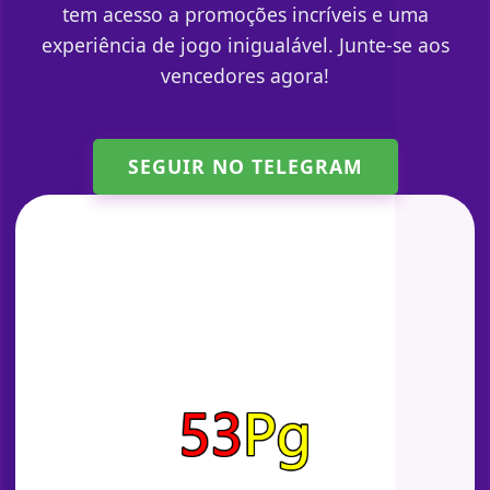
tem acesso a promoções incríveis e uma
experiência de jogo inigualável. Junte-se aos
vencedores agora!
SEGUIR NO TELEGRAM