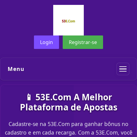
Login
Registrar-se
Menu
📱 53E.Com A Melhor
Plataforma de Apostas
Cadastre-se na 53E.Com para ganhar bônus no
cadastro e em cada recarga. Com a 53E.Com, você