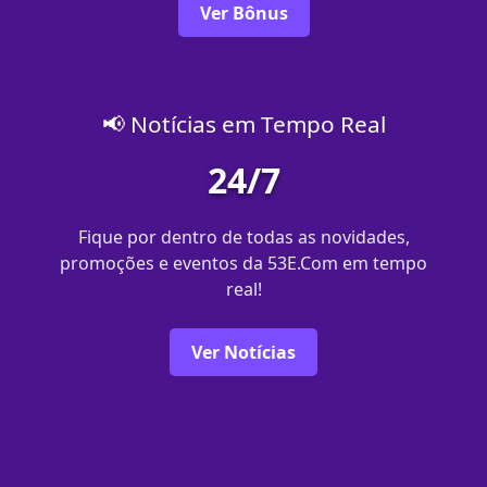
Ver Bônus
📢 Notícias em Tempo Real
24/7
Fique por dentro de todas as novidades,
promoções e eventos da 53E.Com em tempo
real!
Ver Notícias