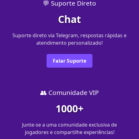
💬 Suporte Direto
Chat
Suporte direto via Telegram, respostas rápidas e
atendimento personalizado!
Falar Suporte
👥 Comunidade VIP
1000+
Junte-se a uma comunidade exclusiva de
jogadores e compartilhe experiências!