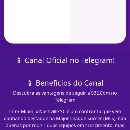
📱 Canal Oficial no Telegram!
📱 Benefícios do Canal
Descubra as vantagens de seguir a 53E.Com no
Telegram
Inter Miami x Nashville SC é um confronto que vem
ganhando destaque na Major League Soccer (MLS), não
apenas por reunir duas equipes em crescimento, mas