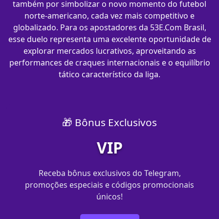
também por simbolizar o novo momento do futebol
norte-americano, cada vez mais competitivo e
globalizado. Para os apostadores da 53E.Com Brasil,
esse duelo representa uma excelente oportunidade de
explorar mercados lucrativos, aproveitando as
performances de craques internacionais e o equilíbrio
tático característico da liga.
🎁 Bônus Exclusivos
VIP
Receba bônus exclusivos do Telegram,
promoções especiais e códigos promocionais
únicos!