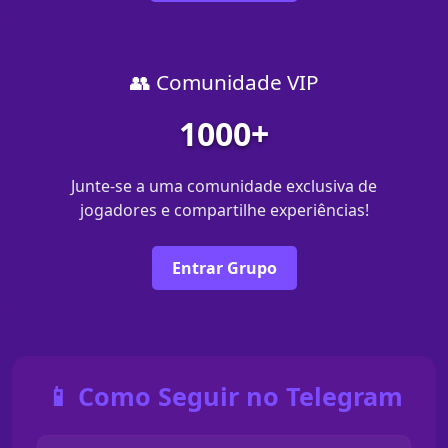
👥 Comunidade VIP
1000+
Junte-se a uma comunidade exclusiva de
jogadores e compartilhe experiências!
Entrar Grupo
📱 Como Seguir no Telegram