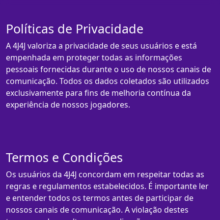
Políticas de Privacidade
A 4J4J valoriza a privacidade de seus usuários e está
empenhada em proteger todas as informações
pessoais fornecidas durante o uso de nossos canais de
comunicação. Todos os dados coletados são utilizados
exclusivamente para fins de melhoria contínua da
experiência de nossos jogadores.
Termos e Condições
Os usuários da 4J4J concordam em respeitar todas as
regras e regulamentos estabelecidos. É importante ler
e entender todos os termos antes de participar de
nossos canais de comunicação. A violação destes