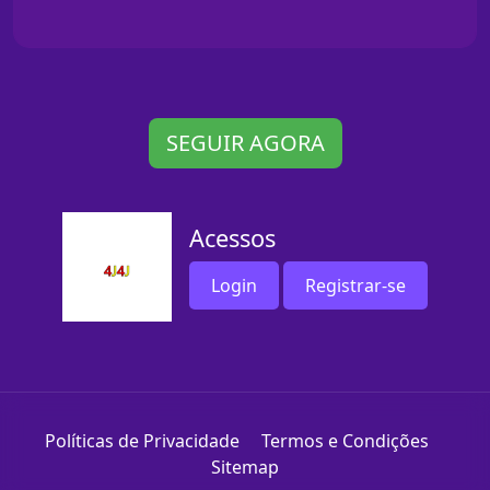
SEGUIR AGORA
Acessos
Login
Registrar-se
Políticas de Privacidade
Termos e Condições
Sitemap