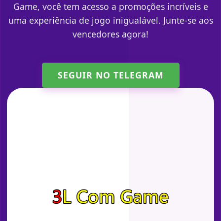
Game, você tem acesso a promoções incríveis e
uma experiência de jogo inigualável. Junte-se aos
vencedores agora!
SEGUIR NO TELEGRAM