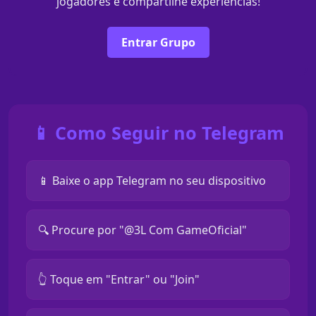
jogadores e compartilhe experiências!
Entrar Grupo
📱 Como Seguir no Telegram
📱 Baixe o app Telegram no seu dispositivo
🔍 Procure por "@3L Com GameOficial"
👆 Toque em "Entrar" ou "Join"