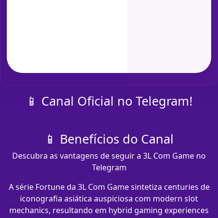
📱 Canal Oficial no Telegram!
📱 Benefícios do Canal
Descubra as vantagens de seguir a 3L Com Game no
Telegram
A série Fortune da 3L Com Game sintetiza centuries de
iconografia asiática auspiciosa com modern slot
mechanics, resultando em hybrid gaming experiences