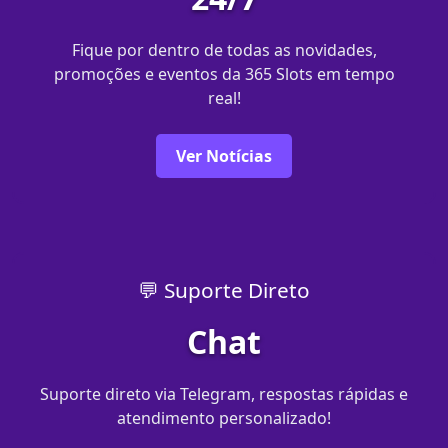
Fique por dentro de todas as novidades,
promoções e eventos da 365 Slots em tempo
real!
Ver Notícias
💬 Suporte Direto
Chat
Suporte direto via Telegram, respostas rápidas e
atendimento personalizado!