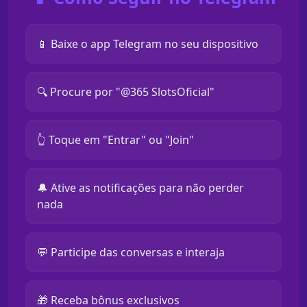
📱 Baixe o app Telegram no seu dispositivo
🔍 Procure por "@365 SlotsOficial"
👆 Toque em "Entrar" ou "Join"
🔔 Ative as notificações para não perder
nada
💬 Participe das conversas e interaja
🎁 Receba bônus exclusivos