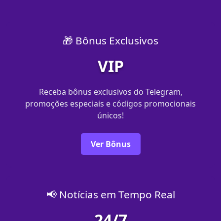
🎁 Bônus Exclusivos
VIP
Receba bônus exclusivos do Telegram,
promoções especiais e códigos promocionais
únicos!
Ver Bônus
📢 Notícias em Tempo Real
24/7