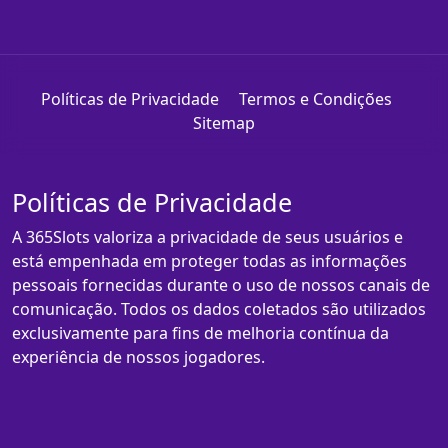
Políticas de Privacidade
Termos e Condições
Sitemap
Políticas de Privacidade
A 365Slots valoriza a privacidade de seus usuários e
está empenhada em proteger todas as informações
pessoais fornecidas durante o uso de nossos canais de
comunicação. Todos os dados coletados são utilizados
exclusivamente para fins de melhoria contínua da
experiência de nossos jogadores.