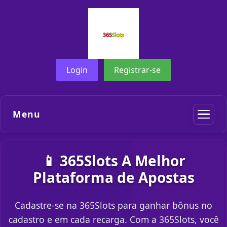
Login
Registrar-se
Menu
📱 365Slots A Melhor
Plataforma de Apostas
Cadastre-se na 365Slots para ganhar bônus no
cadastro e em cada recarga. Com a 365Slots, você