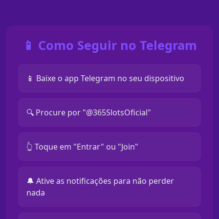
📱 Como Seguir no Telegram
📱 Baixe o app Telegram no seu dispositivo
🔍 Procure por "@365SlotsOficial"
👆 Toque em "Entrar" ou "Join"
🔔 Ative as notificações para não perder
nada