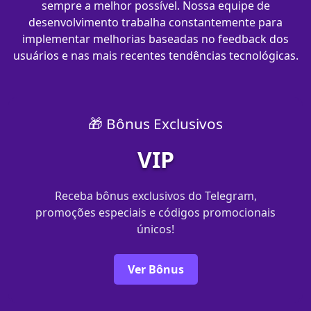
sempre a melhor possível. Nossa equipe de
desenvolvimento trabalha constantemente para
implementar melhorias baseadas no feedback dos
usuários e nas mais recentes tendências tecnológicas.
🎁 Bônus Exclusivos
VIP
Receba bônus exclusivos do Telegram,
promoções especiais e códigos promocionais
únicos!
Ver Bônus