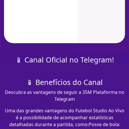
📱 Canal Oficial no Telegram!
📱 Benefícios do Canal
Descubra as vantagens de seguir a 35M Plataforma no
Telegram
Uma das grandes vantagens do Futebol Studio Ao Vivo
é a possibilidade de acompanhar estatísticas
detalhadas durante a partida, como:Posse de bola: