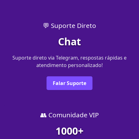
💬 Suporte Direto
Chat
Suporte direto via Telegram, respostas rápidas e
atendimento personalizado!
Falar Suporte
👥 Comunidade VIP
1000+