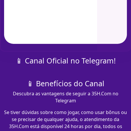
📱 Canal Oficial no Telegram!
📱 Benefícios do Canal
Descubra as vantagens de seguir a 35H.Com no
Telegram
Se tiver dúvidas sobre como jogar, como usar bônus ou
se precisar de qualquer ajuda, o atendimento da
35H.Com está disponível 24 horas por dia, todos os