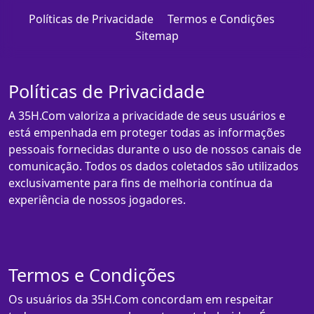
Políticas de Privacidade
Termos e Condições
Sitemap
Políticas de Privacidade
A 35H.Com valoriza a privacidade de seus usuários e
está empenhada em proteger todas as informações
pessoais fornecidas durante o uso de nossos canais de
comunicação. Todos os dados coletados são utilizados
exclusivamente para fins de melhoria contínua da
experiência de nossos jogadores.
Termos e Condições
Os usuários da 35H.Com concordam em respeitar