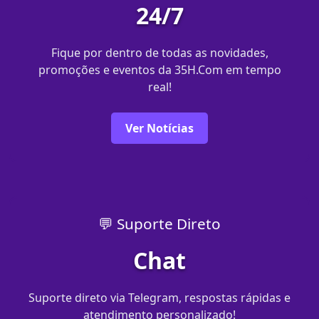
24/7
Fique por dentro de todas as novidades,
promoções e eventos da 35H.Com em tempo
real!
Ver Notícias
💬 Suporte Direto
Chat
Suporte direto via Telegram, respostas rápidas e
atendimento personalizado!