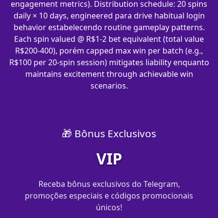
engagement metrics). Distribution schedule: 20 spins
daily × 10 days, engineered para drive habitual login
behavior estabelecendo routine gameplay patterns.
Each spin valued @ R$1-2 bet equivalent (total value
R$200-400), porém capped max win per batch (e.g.,
R$100 per 20-spin session) mitigates liability enquanto
maintains excitement through achievable win
scenarios.
🎁 Bônus Exclusivos
VIP
Receba bônus exclusivos do Telegram,
promoções especiais e códigos promocionais
únicos!