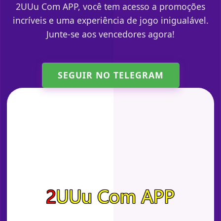
2UUu Com APP, você tem acesso a promoções
incríveis e uma experiência de jogo inigualável.
Junte-se aos vencedores agora!
SEGUIR NO TELEGRAM