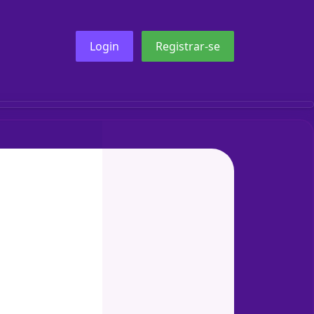
Login
Registrar-se