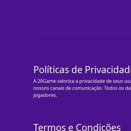
Políticas de Privacida
A 20Game valoriza a privacidade de seus u
nossos canais de comunicação. Todos os dad
jogadores.
Termos e Condições