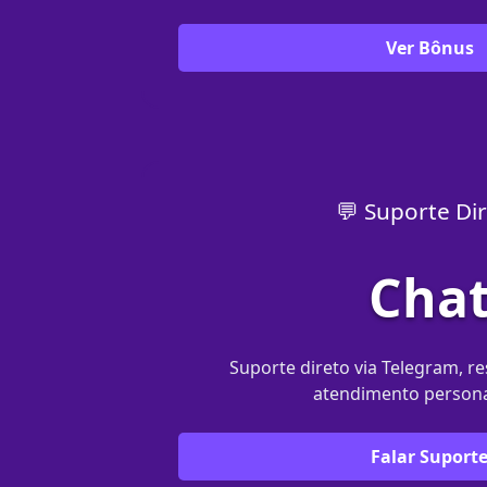
Ver Bônus
💬 Suporte Di
Cha
Suporte direto via Telegram, r
atendimento persona
Falar Suport