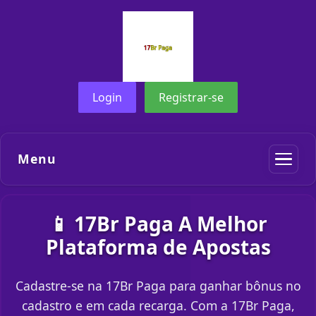
Login
Registrar-se
Menu
📱 17Br Paga A Melhor
Plataforma de Apostas
Cadastre-se na 17Br Paga para ganhar bônus no
cadastro e em cada recarga. Com a 17Br Paga,