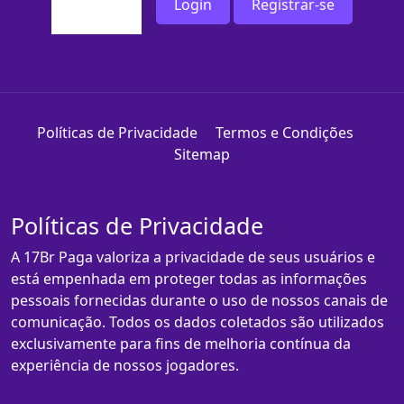
Login
Registrar-se
Políticas de Privacidade
Termos e Condições
Sitemap
Políticas de Privacidade
A 17Br Paga valoriza a privacidade de seus usuários e
está empenhada em proteger todas as informações
pessoais fornecidas durante o uso de nossos canais de
comunicação. Todos os dados coletados são utilizados
exclusivamente para fins de melhoria contínua da
experiência de nossos jogadores.