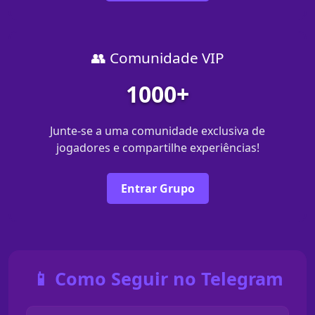
👥 Comunidade VIP
1000+
Junte-se a uma comunidade exclusiva de
jogadores e compartilhe experiências!
Entrar Grupo
📱 Como Seguir no Telegram