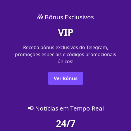
🎁 Bônus Exclusivos
VIP
Receba bônus exclusivos do Telegram,
promoções especiais e códigos promocionais
únicos!
Ver Bônus
📢 Notícias em Tempo Real
24/7