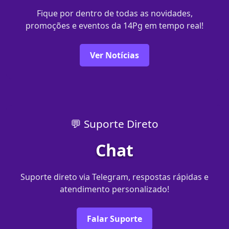
Fique por dentro de todas as novidades,
promoções e eventos da 14Pg em tempo real!
Ver Notícias
💬 Suporte Direto
Chat
Suporte direto via Telegram, respostas rápidas e
atendimento personalizado!
Falar Suporte