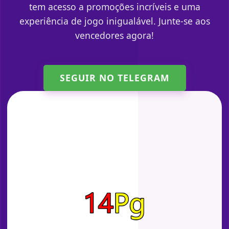
tem acesso a promoções incríveis e uma
experiência de jogo inigualável. Junte-se aos
vencedores agora!
SEGUIR NO TELEGRAM